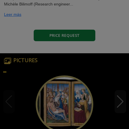
Michèle Bilimoff (Research engineer...
Leer más
PRICE REQUEST
PICTURES