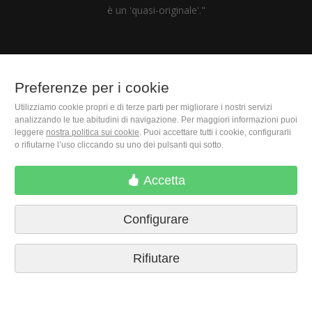
è un 'quasi-originale'."
Preferenze per i cookie
(+39) 06 9450 1915
Utilizziamo cookie propri e di terze parti per migliorare i nostri servizi
analizzando le tue abitudini di navigazione. Per maggiori informazioni puoi
M. Moleiro Editor, S.A.
leggere
nostra politica sui cookie
. Puoi accettare tutti i cookie, configurarli
Travesera de Gracia, 17
o rifiutarne l’uso cliccando su uno dei pulsanti qui sotto.
E08021 Barcelona (Spain)
Accetta
Configurare
Rifiutare