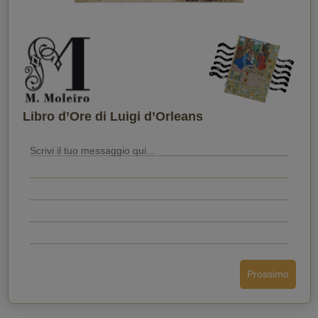
Quando vuoi che lo riceva?
Libro d’Ore di Luigi d’Orleans
Prossimo
Invia la cartolina
Indietro