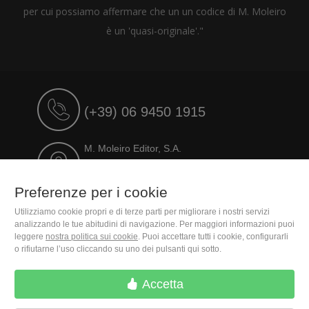
per cui possiamo affermare che un un codice di M. Moleiro
è un 'quasi-originale'."
(+39) 06 9450 1915
M. Moleiro Editor, S.A.
Travesera de Gracia, 17
E08021 Barcelona (Spain)
Preferenze per i cookie
Utilizziamo cookie propri e di terze parti per migliorare i nostri servizi
analizzando le tue abitudini di navigazione. Per maggiori informazioni puoi
leggere
nostra politica sui cookie
. Puoi accettare tutti i cookie, configurarli
o rifiutarne l’uso cliccando su uno dei pulsanti qui sotto.
Accetta