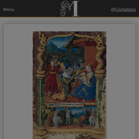
Menu
@
Contattare
I tuoi dati
Invia una copia alla mia email
politica sulla privacy
Accetto la
Dati del destinatario