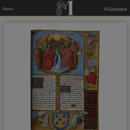
Menu
@
Contattare
I tuoi dati
Invia una copia alla mia email
politica sulla privacy
Accetto la
Dati del destinatario