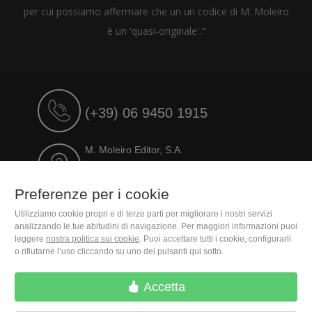
per cui possiamo affermare che un un codice di M. Moleiro
è un 'quasi-originale'."
(+39) 06 9450 1915
M. Moleiro Editor, S.A.
Travesera de Gracia, 17
E08021 Barcelona (Spain)
Preferenze per i cookie
Utilizziamo cookie propri e di terze parti per migliorare i nostri servizi
analizzando le tue abitudini di navigazione. Per maggiori informazioni puoi
leggere
nostra politica sui cookie
. Puoi accettare tutti i cookie, configurarli
o rifiutarne l’uso cliccando su uno dei pulsanti qui sotto.
Accetta