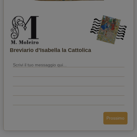
Quando vuoi che lo riceva?
Breviario d’Isabella la Cattolica
Prossimo
Invia la cartolina
Indietro