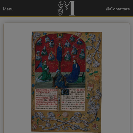
Menu
@
Contattare
I tuoi dati
Invia una copia alla mia email
politica sulla privacy
Accetto la
Dati del destinatario