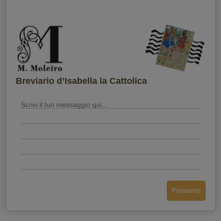
Quando vuoi che lo riceva?
Breviario d’Isabella la Cattolica
Prossimo
Invia la cartolina
Indietro