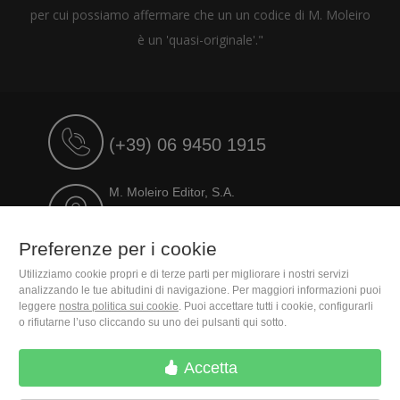
per cui possiamo affermare che un un codice di M. Moleiro
è un 'quasi-originale'."
(+39) 06 9450 1915
M. Moleiro Editor, S.A.
Travesera de Gracia, 17
E08021 Barcelona (Spain)
Preferenze per i cookie
Utilizziamo cookie propri e di terze parti per migliorare i nostri servizi
analizzando le tue abitudini di navigazione. Per maggiori informazioni puoi
leggere
nostra politica sui cookie
. Puoi accettare tutti i cookie, configurarli
o rifiutarne l’uso cliccando su uno dei pulsanti qui sotto.
Accetta