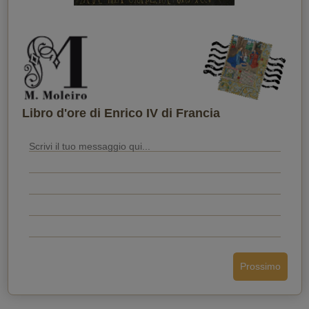
Quando vuoi che lo riceva?
Libro d'ore di Enrico IV di Francia
Prossimo
Invia la cartolina
Indietro