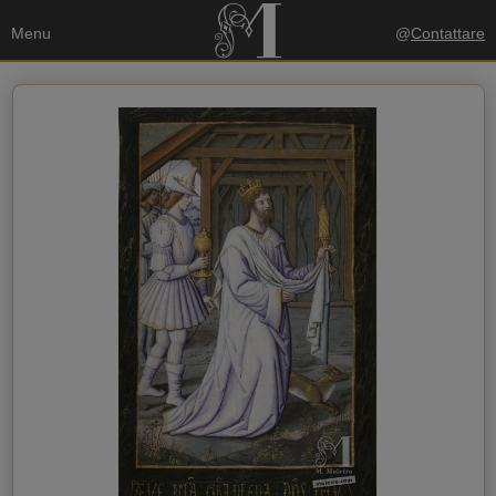
Menu
@
Contattare
I tuoi dati
Invia una copia alla mia email
politica sulla privacy
Accetto la
Dati del destinatario