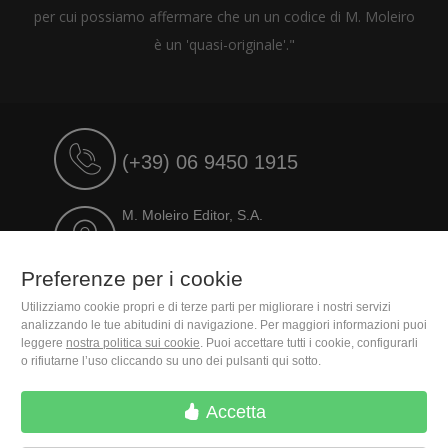
per cui possiamo affermare che un un codice di M. Moleiro
è un 'quasi-originale'."
(+39) 06 9450 1915
M. Moleiro Editor, S.A.
Travesera de Gracia, 17
E08021 Barcelona (Spain)
Preferenze per i cookie
Utilizziamo cookie propri e di terze parti per migliorare i nostri servizi
analizzando le tue abitudini di navigazione. Per maggiori informazioni puoi
leggere
nostra politica sui cookie
. Puoi accettare tutti i cookie, configurarli
o rifiutarne l’uso cliccando su uno dei pulsanti qui sotto.
Accetta