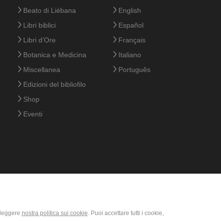
Beato di Liébana
English
Libri biblici
Español
Libri d’Ore
Français
Botanica e Medicina
Italiano
Miscellanea
Português
Edizioni del bibliofilo
Shop
Eventi
i leggere
nostra politica sui cookie
. Puoi accettare tutti i cookie,