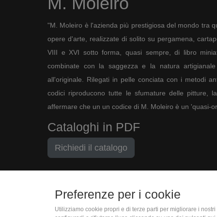
M. Moleiro
"M. Moleiro è l'azienda più prestigiosa del mondo tra qu
opere d'arte, realizzate di solito su pergamena, cartapec
VIII e XVI sotto forma, quasi sempre, di libro minia
combinate con la saggezza e la natura artigianale 
all'originale. Rilegati in pelle conciata con i metodi an
codici riproducono tutte le sfumature delle pitture, l
affermare che un un codice di M. Moleiro è un 'quasi-ori
Cataloghi in PDF
Richiedi il catalogo
Preferenze per i cookie
Utilizziamo cookie propri e di terze parti per migliorare i nost
(+39) 06 9450 1915