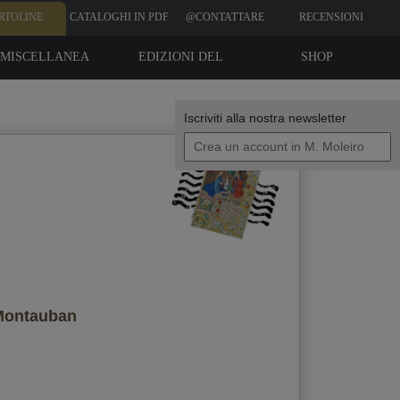
RTOLINE
CATALOGHI IN PDF
@CONTATTARE
RECENSIONI
CLIENTI
MISCELLANEA
EDIZIONI DEL
SHOP
BIBLIOFILO
Iscriviti alla nostra newsletter
I tuoi dati
 Montauban
Invia una copia alla mia email
politica sulla privacy
Accetto la