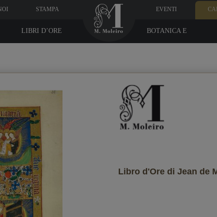
NOI
STAMPA
EVENTI
CA
LIBRI D’ORE
BOTANICA E
MEDICINA
Dati del destinatario
ndo vuoi che lo riceva?
Libro d'Ore di Jean de