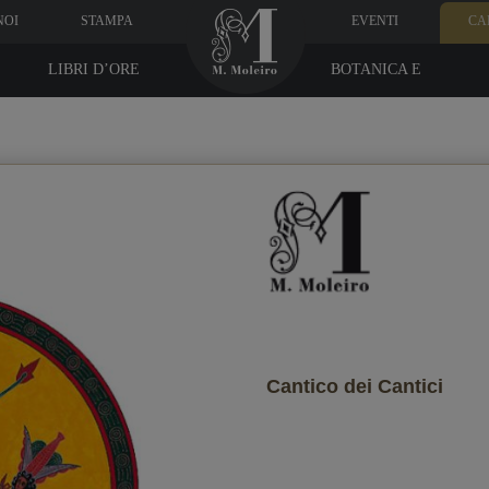
NOI
STAMPA
EVENTI
CA
LIBRI D’ORE
BOTANICA E
MEDICINA
Dati del destinatario
ndo vuoi che lo riceva?
Cantico dei Cantici