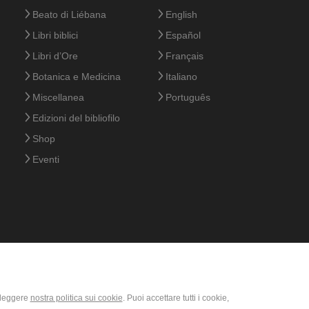
Beato di Liébana
English
Libri biblici
Español
Libri d’Ore
Français
Botanica e Medicina
Italiano
Miscellanea
Português
Edizioni del bibliofilo
Shop
Eventi
i leggere
nostra politica sui cookie
. Puoi accettare tutti i cookie,