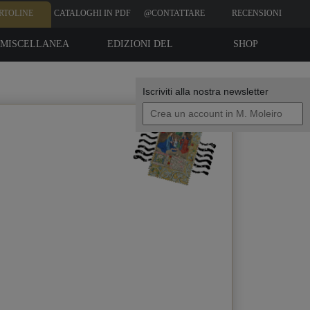
RTOLINE
CATALOGHI IN PDF
@CONTATTARE
RECENSIONI
CLIENTI
MISCELLANEA
EDIZIONI DEL
SHOP
BIBLIOFILO
Iscriviti alla nostra newsletter
I tuoi dati
Invia una copia alla mia email
politica sulla privacy
Accetto la