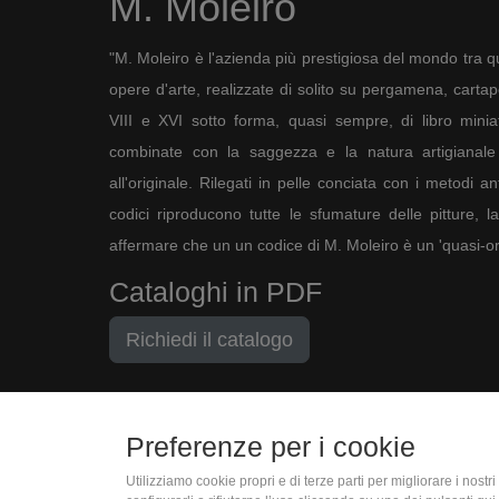
M. Moleiro
"M. Moleiro è l'azienda più prestigiosa del mondo tra qu
opere d'arte, realizzate di solito su pergamena, cartapec
VIII e XVI sotto forma, quasi sempre, di libro minia
combinate con la saggezza e la natura artigianale 
all'originale. Rilegati in pelle conciata con i metodi an
codici riproducono tutte le sfumature delle pitture, l
affermare che un un codice di M. Moleiro è un 'quasi-ori
Cataloghi in PDF
Richiedi il catalogo
Preferenze per i cookie
Utilizziamo cookie propri e di terze parti per migliorare i nost
(+39) 06 9450 1915