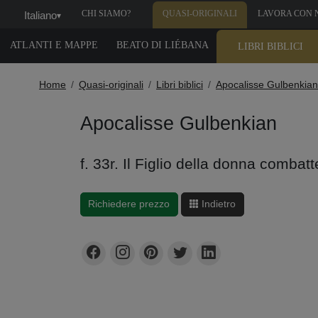
CHI SIAMO?
QUASI-ORIGINALI
LAVORA CON 
Italiano
▾
ATLANTI E MAPPE
BEATO DI LIÉBANA
LIBRI BIBLICI
Home
Quasi-originali
Libri biblici
Apocalisse Gulbenkian
Apocalisse Gulbenkian
f. 33r. Il Figlio della donna combatt
Richiedere prezzo
Indietro