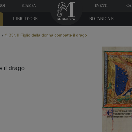
NOI
STAMPA
EVENTI
CA
LIBRI D’ORE
BOTANICA E
MEDICINA
f. 33r. Il Figlio della donna combatte il drago
e il drago