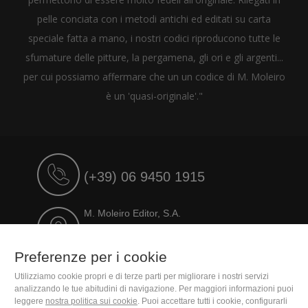
pelle conciata con i metodi antichi ed editati su carta
speciale fatta a mano, i nostri codici riproducono tutte le
sfumature delle pitture, la pergamena, gli ori e gli argenti...
per cui possiamo affermare che un un codice di M. Moleiro
è un 'quasi-originale'."
(+39) 06 9450 1915
M. Moleiro Editor, S.A.
Travesera de Gracia, 17
E08021 Barcelona (Spain)
Preferenze per i cookie
Utilizziamo cookie propri e di terze parti per migliorare i nostri servizi
analizzando le tue abitudini di navigazione. Per maggiori informazioni puoi
leggere
nostra politica sui cookie
. Puoi accettare tutti i cookie, configurarli