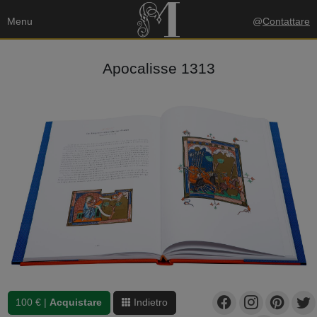
Menu
@
Contattare
Apocalisse 1313
100 € |
Acquistare
Indietro