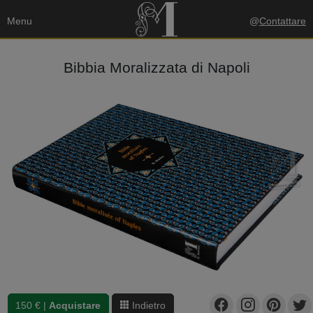
Menu
@
Contattare
Bibbia Moralizzata di Napoli
150 € |
Acquistare
Indietro