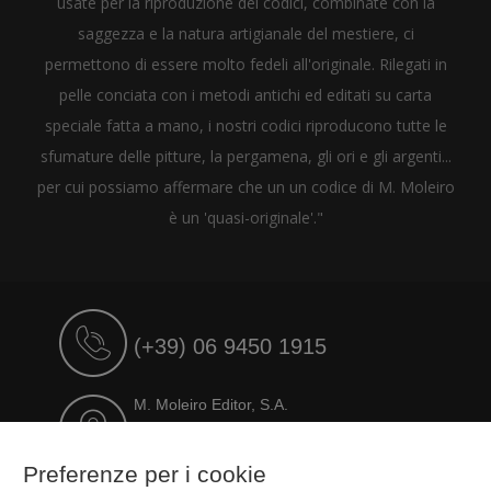
usate per la riproduzione dei codici, combinate con la
saggezza e la natura artigianale del mestiere, ci
permettono di essere molto fedeli all'originale. Rilegati in
pelle conciata con i metodi antichi ed editati su carta
speciale fatta a mano, i nostri codici riproducono tutte le
sfumature delle pitture, la pergamena, gli ori e gli argenti...
per cui possiamo affermare che un un codice di M. Moleiro
è un 'quasi-originale'."
(+39) 06 9450 1915
M. Moleiro Editor, S.A.
Travesera de Gracia, 17
E08021 Barcelona (Spain)
Preferenze per i cookie