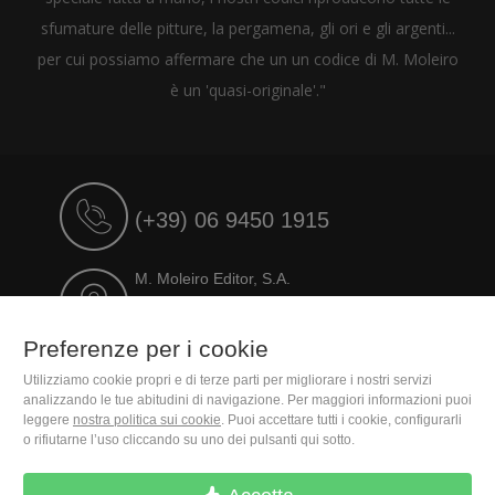
sfumature delle pitture, la pergamena, gli ori e gli argenti...
per cui possiamo affermare che un un codice di M. Moleiro
è un 'quasi-originale'."
(+39) 06 9450 1915
M. Moleiro Editor, S.A.
Travesera de Gracia, 17
E08021 Barcelona (Spain)
Preferenze per i cookie
Utilizziamo cookie propri e di terze parti per migliorare i nostri servizi
analizzando le tue abitudini di navigazione. Per maggiori informazioni puoi
leggere
nostra politica sui cookie
. Puoi accettare tutti i cookie, configurarli
o rifiutarne l’uso cliccando su uno dei pulsanti qui sotto.