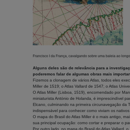
Francisco I da França, cavalgando sobre uma baleia ao lon
Alguns deles são de relevância para a investi
poderemos falar de algumas obras mais importan
Fizemos a clonagem de vários Atlas, todos eles exec
Miller de 1519; o Atlas Vallard de 1547; o Atlas Un
O Atlas Miller (Lisboa, 1519), encomendado por Manu
miniaturista António de Holanda, é imprescindível 
Elcano, culminando na primeira circunavegação da Te
indispensável para conhecer como viviam os nativo
O mapa do Brasil do Atlas Miller é o mais antigo, ma
sua principal ocupação: como cortar e preparar o pa
Por outro lado, no mapa do Brasil do Atlas Vallard