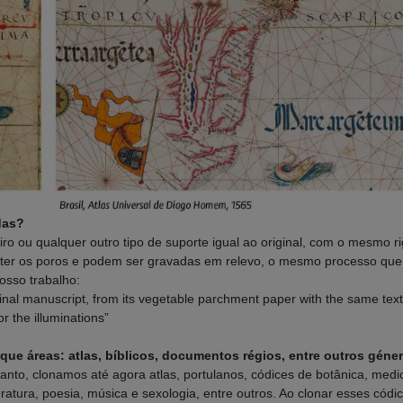
das?
o ou qualquer outro tipo de suporte igual ao original, com o mesmo r
er os poros e podem ser gravadas em relevo, o mesmo processo que o
osso trabalho:
iginal manuscript, from its vegetable parchment paper with the same textu
r the illuminations”
que áreas: atlas, bíblicos, documentos régios, entre outros
géne
to, clonamos até agora atlas, portulanos, códices de botânica, medic
, literatura, poesia, música e sexologia, entre outros. Ao clonar esses c