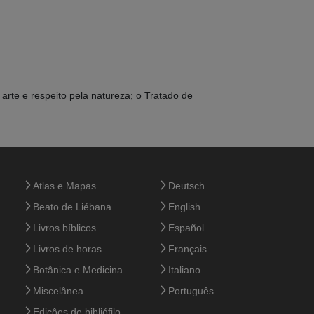
arte e respeito pela natureza; o Tratado de
Atlas e Mapas
Deutsch
Beato de Liébana
English
Livros bíblicos
Español
Livros de horas
Français
Botânica e Medicina
Italiano
Miscelânea
Português
Ediçôes de bibliófilo