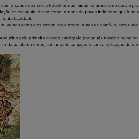
com arcabuz na mão, a trabalhar nas minas na procura do ouro e prat
ção os extinguia. Assim como, grupos de povos indígenas que lutavam
tanta facilidade.
em, vemos como eles assam um europeu antes de comê-lo, sem dúvida
 produzido pelo primeiro grande cartógrafo português nascido numa col
ueza da paleta de cores, sabiamente conjugada com a aplicação de our