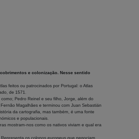
cobrimentos e colonização. Nesse sentido
s feitos ou patrocinados por Portugal: o Atlas
ado, de 1571.
como; Pedro Reinel e seu filho, Jorge, além do
com Fernão Magalhães e terminou com Juan Sebastián
istória da cartografia, mas também, é uma fonte
nómicos e populacionais.
aturas mostram-nos como os nativos viviam e qual era
am. Representa os colonos europeus que negociam