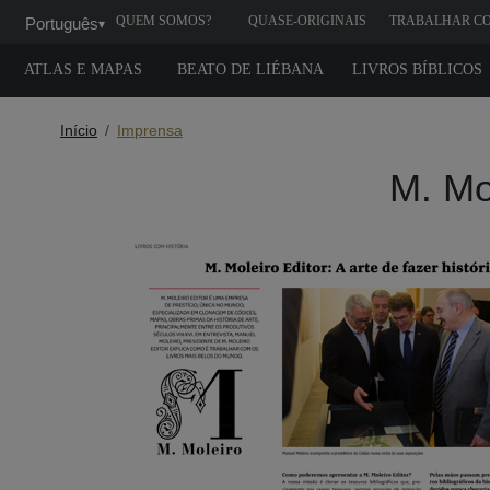
QUEM SOMOS?
QUASE-ORIGINAIS
TRABALHAR C
Português
▾
GENTE
ATLAS E MAPAS
BEATO DE LIÉBANA
LIVROS BÍBLICOS
Início
Imprensa
M. Mol