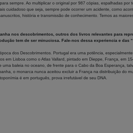
ara sempre. Ao multiplicar o original por 987 cópias, espalhadas por
ais cuidadoso que seja, sempre pode ocorrer um acidente, como aco
anuscritos, história e transmissão de conhecimento. Temos as maiore
nha nos descobrimentos, outros dos livros relevantes para repr
odução tem de ser minuciosa. Fale-nos dessa experiencia e das “
 época dos Descobrimentos. Portugal era uma potência, especialmente
s em Lisboa como o Atlas Vallard, pintado em Dieppe, França, em 1547.
de uma baleia no oceano, de frente para o Cabo da Boa Esperança, tal
panha, o monarca nunca aceitou excluir a França na distribuição do mu
toponímia é em português, prova irrefutável de seu DNA.