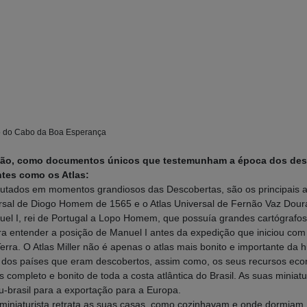
go do Cabo da Boa Esperança
gação, como documentos únicos que testemunham a época dos des
tes como os Atlas:
utados em momentos grandiosos das Descobertas, são os principais atla
iversal de Diogo Homem de 1565 e o Atlas Universal de Fernão Vaz Dour
el I, rei de Portugal a Lopo Homem, que possuía grandes cartógrafos 
para entender a posição de Manuel I antes da expedição que iniciou 
rra. O Atlas Miller não é apenas o atlas mais bonito e importante da h
s dos países que eram descobertos, assim como, os seus recursos eco
is completo e bonito de toda a costa atlântica do Brasil. As suas mini
u-brasil para a exportação para a Europa.
, o miniaturista retrata as suas casas, como cozinhavam e onde dormi