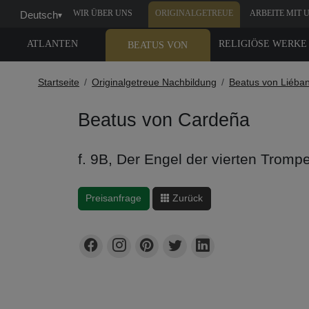
WIR ÜBER UNS
ORIGINALGETREUE
ARBEITE MIT 
Deutsch
▾
NACHBILDUNG
ATLANTEN
RELIGIÖSE WERKE
BEATUS VON
LIÉBANA
Startseite
Originalgetreue Nachbildung
Beatus von Liéba
Beatus von Cardeña
f. 9B, Der Engel der vierten Trompe
Preisanfrage
Zurück