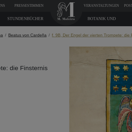
UNS
PRESSESTIMMEN
VERANSTALTUNGEN
POS
STUNDENBÜCHER
BOTANIK UND
MEDIZIN
na
Beatus von Cardeña
f. 9B, Der Engel der vierten Trompete: die 
te: die Finsternis