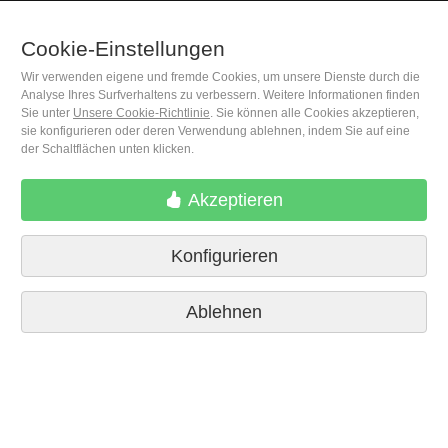
Cookie-Einstellungen
Wir verwenden eigene und fremde Cookies, um unsere Dienste durch die
(+34) 932 402 091
Analyse Ihres Surfverhaltens zu verbessern. Weitere Informationen finden
Sie unter
Unsere Cookie-Richtlinie
. Sie können alle Cookies akzeptieren,
sie konfigurieren oder deren Verwendung ablehnen, indem Sie auf eine
M. Moleiro Editor, S.A.
der Schaltflächen unten klicken.
Travesera de Gracia, 17
E08021 Barcelona (Spain)
Akzeptieren
Konfigurieren
Ablehnen
Lieferbedingungen
Cookie-Einstellungen
Datenschutzrichtlinien
Kontakt
Pressestimmen
Impressum