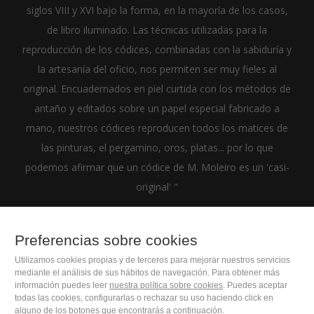
siglos VIII y XVI bajo la forma, en la mayoría de los casos,
de libro iluminado. Las técnicas utilizadas para la
reproducción de los códices, combinadas con la sabiduría y
la artesanía del oficio, nos permiten ser muy fieles al
original. Encuadernados en piel curtida con los métodos de
antaño y editados sobre un papel especial fabricado a
mano, nuestros códices reproducen todos los matices de
las pinturas, el pergamino, oros, platas... por lo que
podemos afirmar que un códice de M. Moleiro es un 'casi-
original' "
Preferencias sobre cookies
Utilizamos cookies propias y de terceros para mejorar nuestros servicios
(+34) 932 402 091
mediante el análisis de sus hábitos de navegación. Para obtener más
información puedes leer
nuestra política sobre cookies
. Puedes aceptar
todas las cookies, configurarlas o rechazar su uso haciendo click en
M. Moleiro Editor, S.A.
alguno de los botones que encontrarás a continuación.