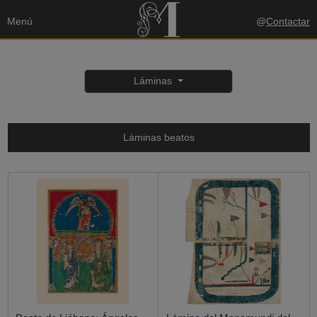
Menú
@
Contactar
Láminas
Láminas beatos