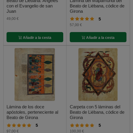
Beato de Liébana: Ángeles
Lámina del Mapamundi del
con el Evangelio de san
Beato de Liébana, códice de
Juan
Girona
49,00 €
5
57,00 €
Añadir a la cesta
Añadir a la cesta
Lámina de los doce
Carpeta con 5 láminas del
apóstoles, perteneciente al
Beato de Liébana, códice de
Beato de Girona
Girona
5
5
97,00 €
100,00 €