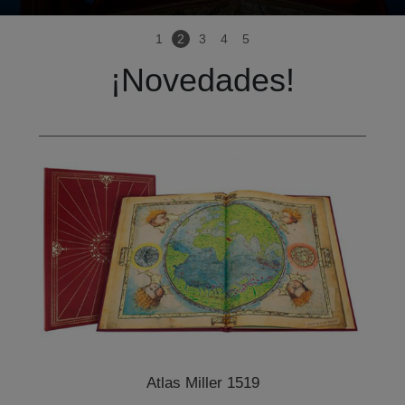
1
2
3
4
5
¡Novedades!
Atlas Miller 1519