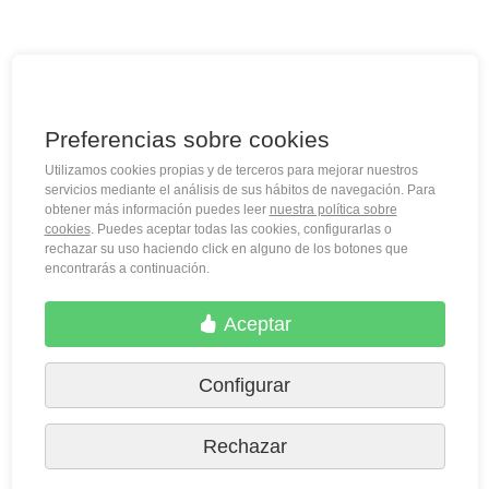
las pinturas, el pergamino, oros, platas... por lo que
podemos afirmar que un códice de M. Moleiro es un 'casi-
original' "
Preferencias sobre cookies
Utilizamos cookies propias y de terceros para mejorar nuestros
(+34) 932 402 091
servicios mediante el análisis de sus hábitos de navegación. Para
obtener más información puedes leer
nuestra política sobre
cookies
. Puedes aceptar todas las cookies, configurarlas o
M. Moleiro Editor, S.A.
rechazar su uso haciendo click en alguno de los botones que
encontrarás a continuación.
Travesera de Gracia, 17
E08021 Barcelona (Spain)
Aceptar
Configurar
Rechazar