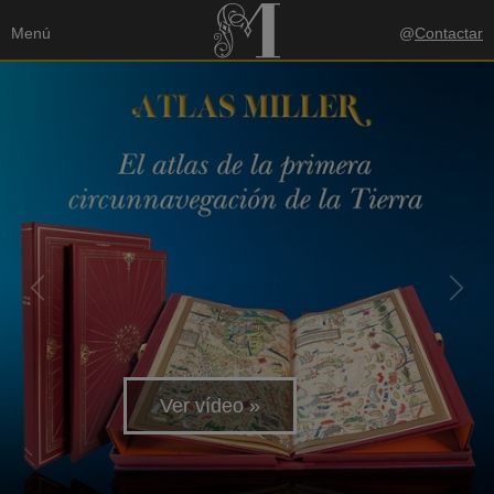
Menú
@
Contactar
Previous
Next
Ver vídeo »