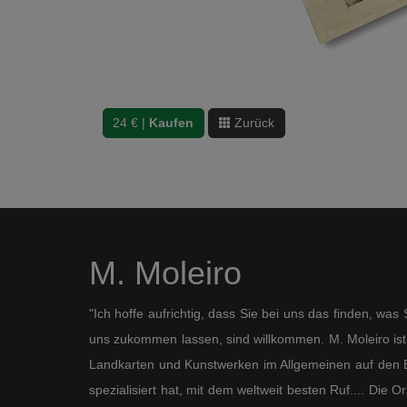
24 € |
Kaufen
Zurück
M. Moleiro
"Ich hoffe aufrichtig, dass Sie bei uns das finden, wa
uns zukommen lassen, sind willkommen. M. Moleiro ist 
Landkarten und Kunstwerken im Allgemeinen auf den B
spezialisiert hat, mit dem weltweit besten Ruf.... Die