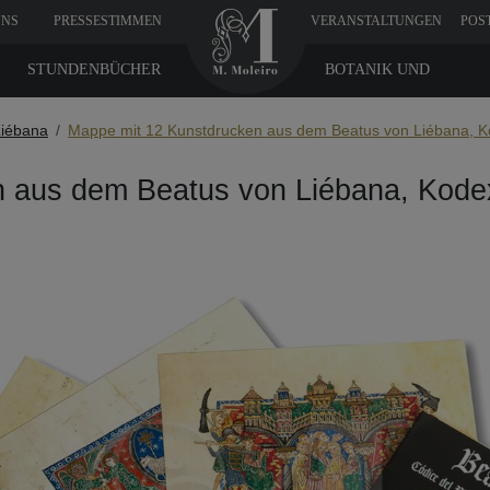
UNS
PRESSESTIMMEN
VERANSTALTUNGEN
POS
STUNDENBÜCHER
BOTANIK UND
MEDIZIN
Liébana
Mappe mit 12 Kunstdrucken aus dem Beatus von Liébana, K
 aus dem Beatus von Liébana, Kode