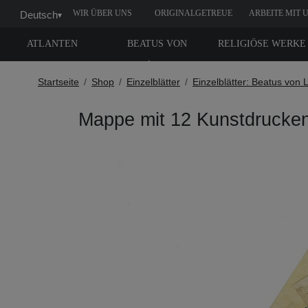
WIR ÜBER UNS
ORIGINALGETREUE
ARBEITE MIT 
Deutsch
▾
NACHBILDUNG
ATLANTEN
BEATUS VON
RELIGIÖSE WERKE
LIÉBANA
Startseite
Shop
Einzelblätter
Einzelblätter: Beatus von 
Mappe mit 12 Kunstdrucken