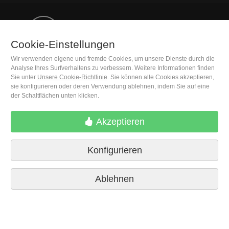
(+34) 932 402 091
Cookie-Einstellungen
Wir verwenden eigene und fremde Cookies, um unsere Dienste durch die
M. Moleiro Editor, S.A.
Analyse Ihres Surfverhaltens zu verbessern. Weitere Informationen finden
Travesera de Gracia, 17
Sie unter
Unsere Cookie-Richtlinie
. Sie können alle Cookies akzeptieren,
E08021 Barcelona (Spain)
sie konfigurieren oder deren Verwendung ablehnen, indem Sie auf eine
der Schaltflächen unten klicken.
Akzeptieren
Konfigurieren
Ablehnen
Lieferbedingungen
Cookie-Einstellungen
Datenschutzrichtlinien
Kontakt
Pressestimmen
Impressum