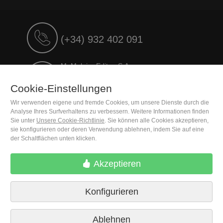
(+34) 932 402 091
M. Moleiro Editor, S.A.
Travesera de Gracia, 17
E08021 Barcelona (Spain)
Cookie-Einstellungen
Wir verwenden eigene und fremde Cookies, um unsere Dienste durch die
Analyse Ihres Surfverhaltens zu verbessern. Weitere Informationen finden
Sie unter
Unsere Cookie-Richtlinie
. Sie können alle Cookies akzeptieren,
sie konfigurieren oder deren Verwendung ablehnen, indem Sie auf eine
der Schaltflächen unten klicken.
Akzeptieren
Konfigurieren
Lieferbedingungen
Cookie-Einstellungen
Datenschutzrichtlinien
Kontakt
Pressestimmen
Impressum
Ablehnen