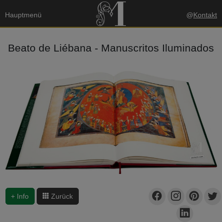
Hauptmenü
@
Kontakt
Beato de Liébana - Manuscritos Iluminados
+ Info
Zurück