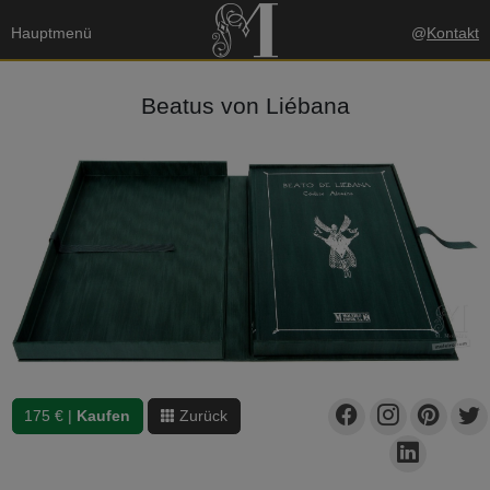
Hauptmenü
@
Kontakt
Beatus von Liébana
175 € |
Kaufen
Zurück