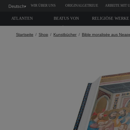
WIR ÜBER UNS
ORIGINALGETREUE
ARBEITE MIT 
Deutsch
▾
NACHBILDUNG
ATLANTEN
BEATUS VON
RELIGIÖSE WERKE
LIÉBANA
Startseite
Shop
Kunstbücher
Bible moralisée aus Neap