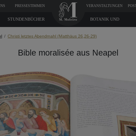
UNS
PRESSESTIMMEN
VERANSTALTUNGEN
POS
STUNDENBÜCHER
BOTANIK UND
MEDIZIN
el
Christi letztes Abendmahl (Matthäus 26,26-29)
Bible moralisée aus Neapel