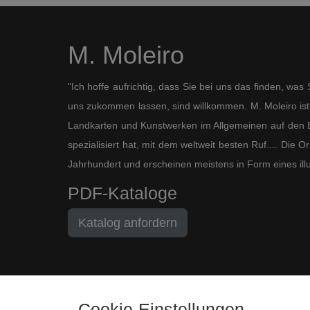
M. Moleiro
"Ich hoffe aufrichtig, dass Sie bei uns das finden, wa
uns zukommen lassen, sind willkommen. M. Moleiro ist 
Landkarten und Kunstwerken im Allgemeinen auf den B
spezialisiert hat, mit dem weltweit besten Ruf.... Die
Jahrhundert und erscheinen meistens in Form eines ill
PDF-Kataloge
Katalog anfordern
Cookie-Einstellungen