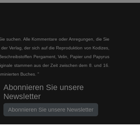
s Sie suchen. Alle Kommentare oder Anregungen, die Sie
der Verlag, der sich auf die Reproduktion von Kodizes,
eschreibstoffen Pergament, Velin, Papier und Papyrus
 Originale stammen aus der Zeit zwischen dem 8. und 16.
uminierten Buches. "
Abonnieren Sie unsere
Newsletter
Abonnieren Sie unsere Newsletter