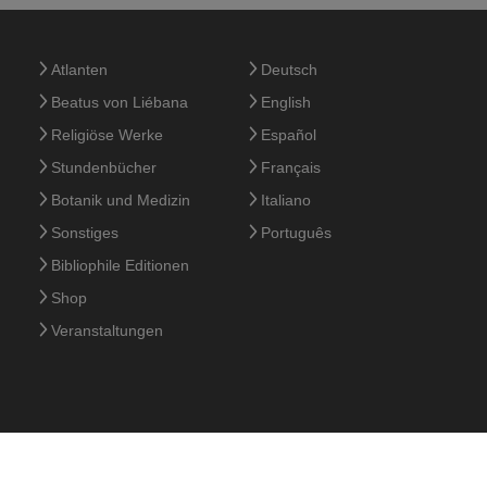
Atlanten
Deutsch
Beatus von Liébana
English
Religiöse Werke
Español
Stundenbücher
Français
Botanik und Medizin
Italiano
Sonstiges
Português
Bibliophile Editionen
Shop
Veranstaltungen