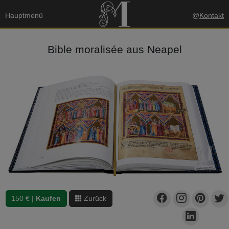
Hauptmenü
@
Kontakt
Bible moralisée aus Neapel
150 € |
Kaufen
Zurück