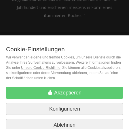
Jahrhundert und erscheinen meistens in Form eines
illuminierten Buches. "
Cookie-Einstellungen
(+34) 932 402 091
Wir verwenden eigene und fremde Cookies, um unsere Dienste durch die
Analyse Ihres Surfverhaltens zu verbessern. Weitere Informationen finden
M. Moleiro Editor, S.A.
Sie unter
Unsere Cookie-Richtlinie
. Sie können alle Cookies akzeptieren,
Travesera de Gracia, 17
sie konfigurieren oder deren Verwendung ablehnen, indem Sie auf eine
E08021 Barcelona (Spain)
der Schaltflächen unten klicken.
Akzeptieren
Konfigurieren
Ablehnen