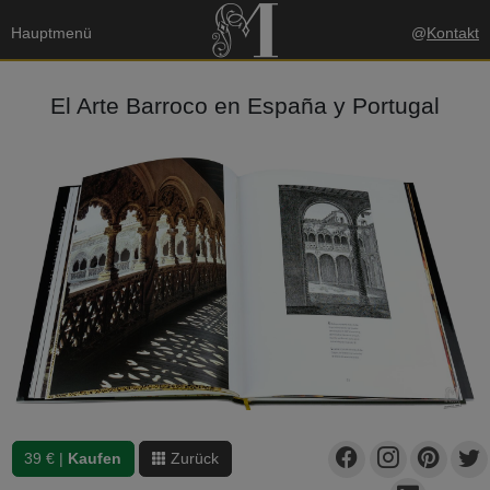
Hauptmenü
@
Kontakt
El Arte Barroco en España y Portugal
39 € |
Kaufen
Zurück