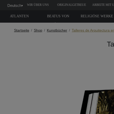
WIR ÜBER UNS
ORIGINALGETREUE
ARBEITE MIT 
Deutsch
▾
NACHBILDUNG
ATLANTEN
BEATUS VON
RELIGIÖSE WERKE
LIÉBANA
Startseite
Shop
Kunstbücher
Talleres de Arquitectura 
Ta