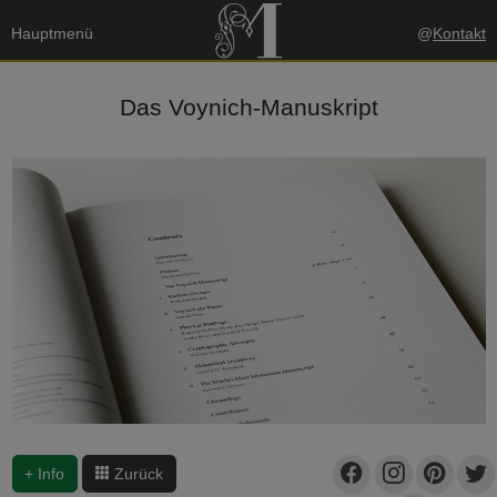
Hauptmenü
@
Kontakt
Das Voynich-Manuskript
+ Info
Zurück