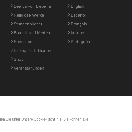
Beatus von Liébana
English
Religiöse Werke
Español
Stundenbücher
Français
Botanik und Medizin
Italiano
Sonstiges
Português
Bibliophile Editionen
Shop
Veranstaltungen
den Sie unter
Unsere Cookie-Richtlinie
. Sie können alle