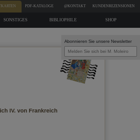
TKARTEN
PDF-KATALOGE
@KONTAKT
KUNDENREZENSIONEN
SONSTIGES
BIBLIOPHILE
SHOP
EDITIONEN
Abonnieren Sie unsere Newsletter
Deine Daten
ch IV. von Frankreich
Eine Kopie an meine E-Mail senden
atenschutzrichtlinie
Ich akzeptiere die