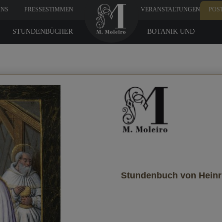
UNS
PRESSESTIMMEN
VERANSTALTUNGEN
POS
STUNDENBÜCHER
BOTANIK UND
MEDIZIN
Daten des Empfängers
 du, dass er es erhält?
Stundenbuch von Heinri
D