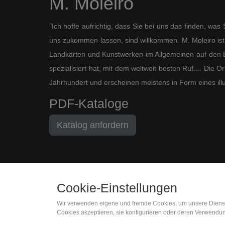
M. Moleiro
"Ich hoffe aufrichtig, dass Sie bei uns das finden, wa
uns zukommen lassen, sind willkommen. M. Moleiro ist 
Landkarten und Kunstwerken im Allgemeinen auf den B
spezialisiert hat, mit dem weltweit besten Ruf.... Die
Jahrhundert und erscheinen meistens in Form eines ill
PDF-Kataloge
Katalog anfordern
Cookie-Einstellungen
Wir verwenden eigene und fremde Cookies, um unsere Dienste 
(+34) 932 402 091
Cookies akzeptieren, sie konfigurieren oder deren Verwendun