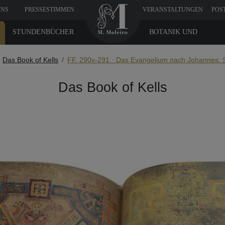
UNS
PRESSESTIMMEN
VERANSTALTUNGEN
POS
STUNDENBÜCHER
BOTANIK UND
MEDIZIN
Das Book of Kells
FF. 290v-291 · Das Evangelium nach Johannes: S
Das Book of Kells