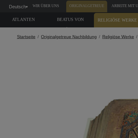
WIR ÜBER UNS
ORIGINALGETREUE
ARBEITE MIT 
Deutsch
▾
NACHBILDUNG
ATLANTEN
BEATUS VON
RELIGIÖSE WERKE
LIÉBANA
Startseite
Originalgetreue Nachbildung
Religiöse Werke