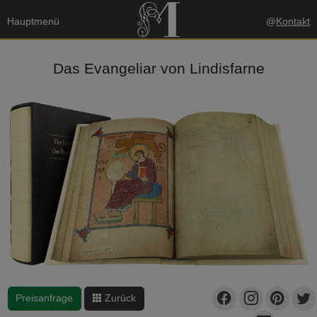
Hauptmenü
@
Kontakt
Das Evangeliar von Lindisfarne
Preisanfrage
Zurück