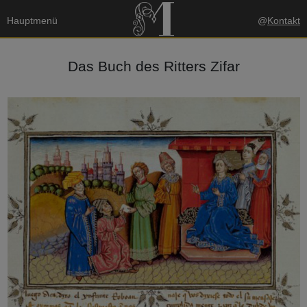
Hauptmenü
@
Kontakt
Das Buch des Ritters Zifar