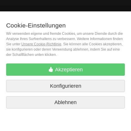
(+34) 932 402 091
Cookie-Einstellungen
Wir verwenden eigene und fremde Cookies, um unsere Dienste durch die
M. Moleiro Editor, S.A.
Analyse Ihres Surfverhaltens zu verbessern. Weitere Informationen finden
Travesera de Gracia, 17
Sie unter
Unsere Cookie-Richtlinie
. Sie können alle Cookies akzeptieren,
sie konfigurieren oder deren Verwendung ablehnen, indem Sie auf eine
E08021 Barcelona (Spain)
der Schaltflächen unten klicken.
Akzeptieren
Konfigurieren
Ablehnen
Lieferbedingungen
Cookie-Einstellungen
Datenschutzrichtlinien
Kontakt
Pressestimmen
Impressum