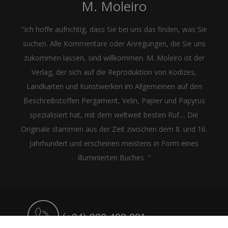
M. Moleiro
"Ich hoffe aufrichtig, dass Sie bei uns das finden, was Sie
suchen. Alle Kommentare oder Anregungen, die Sie uns
zukommen lassen, sind willkommen. M. Moleiro ist der
Verlag, der sich auf die Reproduktion von Kodizes,
Landkarten und Kunstwerken im Allgemeinen auf den
Beschreibstoffen Pergament, Velin, Papier und Papyrus
spezialisiert hat, mit dem weltweit besten Ruf.... Die
Originale stammen aus der Zeit zwischen dem 8. und 16.
Jahrhundert und erscheinen meistens in Form eines
illuminierten Buches. "
(+34) 932 402 091