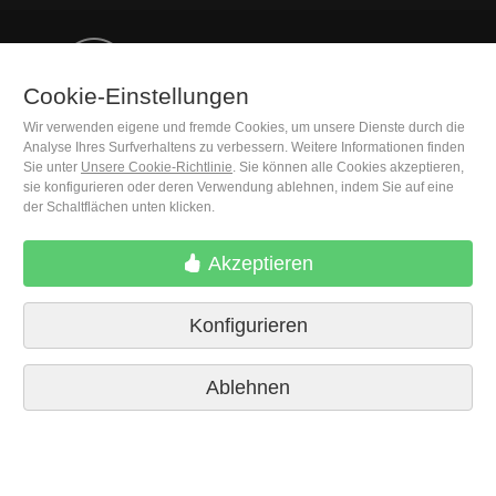
(+34) 932 402 091
Cookie-Einstellungen
Wir verwenden eigene und fremde Cookies, um unsere Dienste durch die
M. Moleiro Editor, S.A.
Analyse Ihres Surfverhaltens zu verbessern. Weitere Informationen finden
Travesera de Gracia, 17
Sie unter
Unsere Cookie-Richtlinie
. Sie können alle Cookies akzeptieren,
E08021 Barcelona (Spain)
sie konfigurieren oder deren Verwendung ablehnen, indem Sie auf eine
der Schaltflächen unten klicken.
Akzeptieren
Konfigurieren
Ablehnen
Lieferbedingungen
Cookie-Einstellungen
Datenschutzrichtlinien
Kontakt
Pressestimmen
Impressum