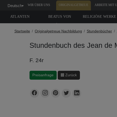
WIR ÜBER UNS
ORIGINALGETREUE
ARBEITE MIT 
Deutsch
▾
NACHBILDUNG
ATLANTEN
BEATUS VON
RELIGIÖSE WERKE
LIÉBANA
Startseite
Originalgetreue Nachbildung
Stundenbücher
Stundenbuch des Jean de 
F. 24r
Preisanfrage
Zurück