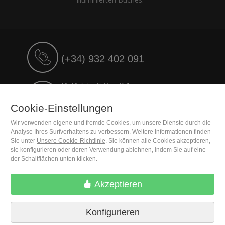
(+34) 932 402 091
M. Moleiro Editor, S.A.
Travesera de Gracia, 17
E08021 Barcelona (Spain)
Cookie-Einstellungen
Wir verwenden eigene und fremde Cookies, um unsere Dienste durch die
Analyse Ihres Surfverhaltens zu verbessern. Weitere Informationen finden
Sie unter
Unsere Cookie-Richtlinie
. Sie können alle Cookies akzeptieren,
sie konfigurieren oder deren Verwendung ablehnen, indem Sie auf eine
der Schaltflächen unten klicken.
Akzeptieren
Konfigurieren
Lieferbedingungen
Cookie-Einstellungen