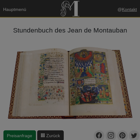
Hauptmenü
@
Kontakt
Stundenbuch des Jean de Montauban
Preisanfrage
Zurück