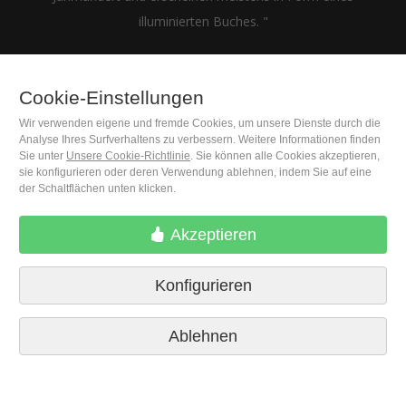
illuminierten Buches. "
Cookie-Einstellungen
Wir verwenden eigene und fremde Cookies, um unsere Dienste durch die
(+34) 932 402 091
Analyse Ihres Surfverhaltens zu verbessern. Weitere Informationen finden
Sie unter
Unsere Cookie-Richtlinie
. Sie können alle Cookies akzeptieren,
sie konfigurieren oder deren Verwendung ablehnen, indem Sie auf eine
M. Moleiro Editor, S.A.
der Schaltflächen unten klicken.
Travesera de Gracia, 17
E08021 Barcelona (Spain)
Akzeptieren
Konfigurieren
Ablehnen