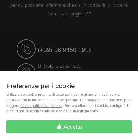
per cui possiamo affermare che un un codice di M. Moleiro
è un 'quasi-originale'."
(+39) 06 9450 1915
M. Moleiro Editor, S.A.
Travesera de Gracia, 17
E08021 Barcelona (Spain)
Preferenze per i cookie
Utilizziamo cookie propri e di terze parti per migliorare i nostri servizi
analizzando le tue abitudini di navigazione. Per maggiori informazioni puoi
leggere
nostra politica sui cookie
. Puoi accettare tutti i cookie, configurarli
o rifiutarne l’uso cliccando su uno dei pulsanti qui sotto.
Accetta