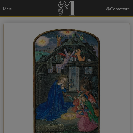
Menu
@
Contattare
I tuoi dati
Invia una copia alla mia email
politica sulla privacy
Accetto la
Dati del destinatario