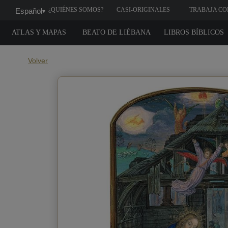
¿QUIÉNES SOMOS?
CASI-ORIGINALES
TRABAJA CO
Español
▾
NOSOTROS
ATLAS Y MAPAS
BEATO DE LIÉBANA
LIBROS BÍBLICOS
Volver
¿Cuándo 