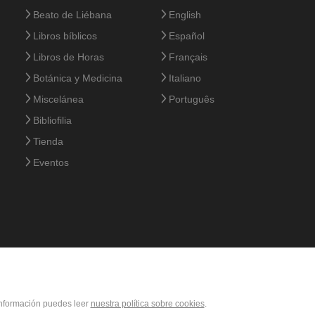
Beato de Liébana
English
Libros bíblicos
Español
Libros de Horas
Français
Botánica y Medicina
Italiano
Miscelánea
Português
Bibliofilia
Tienda
Eventos
 información puedes leer
nuestra política sobre cookies
.