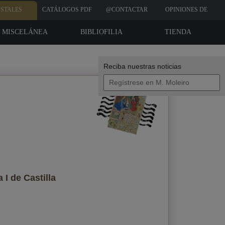
STALES
CATÁLOGOS PDF
@CONTACTAR
OPINIONES DE
CLIENTES
MISCELÁNEA
BIBLIOFILIA
TIENDA
Reciba nuestras noticias
Tus datos
 I de Castilla
Enviar copia a mi email
política de privacidad
Acepto la