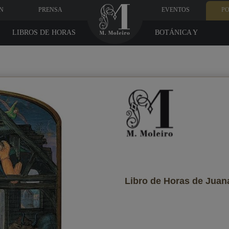
N
PRENSA
EVENTOS
PO
LIBROS DE HORAS
BOTÁNICA Y
MEDICINA
Datos del destinatario
quieres que la reciba?
Libro de Horas de Juana