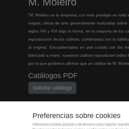
M. Moleiro
"M. Moleiro es la empresa, con más prestigio en todo 
mapas, obras de arte generalmente realizadas sobre so
siglos VIII y XVI bajo la forma, en la mayoría de los ca
reproducción de los códices, combinadas con la sabidurí
al original. Encuadernados en piel curtida con los 
fabricado a mano, nuestros códices reproducen todos los
por lo que podemos afirmar que un códice de M. Moleiro 
Catálogos PDF
Solicitar catálogo
Preferencias sobre cookies
Utilizamos cookies propias y de terceros para mejorar nuestr
(+34) 932 402 091