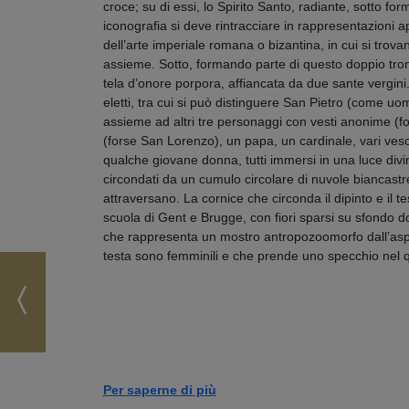
croce; su di essi, lo Spirito Santo, radiante, sotto fo
iconografia si deve rintracciare in rappresentazioni a
dell’arte imperiale romana o bizantina, in cui si trova
assieme. Sotto, formando parte di questo doppio tron
tela d’onore porpora, affiancata da due sante vergini. 
eletti, tra cui si può distinguere San Pietro (come uom
assieme ad altri tre personaggi con vesti anonime (fo
(forse San Lorenzo), un papa, un cardinale, vari vesc
qualche giovane donna, tutti immersi in una luce div
circondati da un cumulo circolare di nuvole biancastr
attraversano. La cornice che circonda il dipinto e il te
scuola di Gent e Brugge, con fiori sparsi su sfondo d
che rappresenta un mostro antropozoomorfo dall’aspetto
testa sono femminili e che prende uno specchio nel q
Per saperne di più