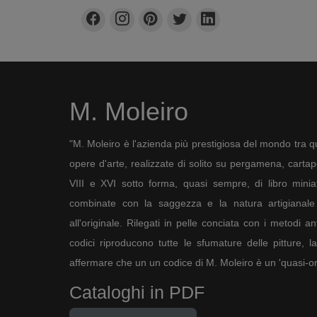
M. Moleiro
"M. Moleiro è l'azienda più prestigiosa del mondo tra qu
opere d'arte, realizzate di solito su pergamena, cartapec
VIII e XVI sotto forma, quasi sempre, di libro minia
combinate con la saggezza e la natura artigianale 
all'originale. Rilegati in pelle conciata con i metodi an
codici riproducono tutte le sfumature delle pitture, l
affermare che un un codice di M. Moleiro è un 'quasi-ori
L’iconografia di tutti i santi della Chiesa non è molto
rappresentazioni di questo argomento sono prese dal
Cataloghi in PDF
anziani riuniti intorno a Cristo, nella visione di San G
a illustrazioni di manoscritti de
La Città
di Dio
, dove i