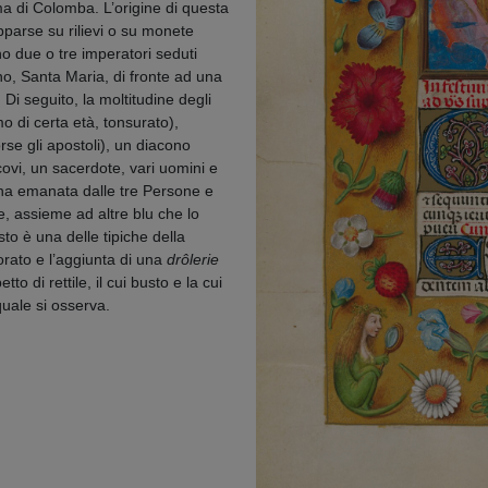
rma di Colomba. L’origine di questa
pparse su rilievi o su monete
no due o tre imperatori seduti
o, Santa Maria, di fronte ad una
Di seguito, la moltitudine degli
o di certa età, tonsurato),
rse gli apostoli), un diacono
ovi, un sacerdote, vari uomini e
ina emanata dalle tre Persone e
e, assieme ad altre blu che lo
sto è una delle tipiche della
orato e l’aggiunta di una
drôlerie
 di rettile, il cui busto e la cui
uale si osserva.