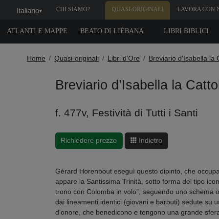
CHI SIAMO?
QUASI-ORIGINALI
LAVORA CON 
Italiano
▾
ATLANTI E MAPPE
BEATO DI LIÉBANA
LIBRI BIBLICI
Home
Quasi-originali
Libri d’Ore
Breviario d’Isabella la 
Breviario d’Isabella la Catto
f. 477v, Festività di Tutti i Santi
Richiedere prezzo
Indietro
Gérard Horenbout eseguì questo dipinto, che occupa u
appare la Santissima Trinità, sotto forma del tipo icon
trono con Colomba in volo”, seguendo uno schema or
dai lineamenti identici (giovani e barbuti) sedute su 
d’onore, che benedicono e tengono una grande sfera