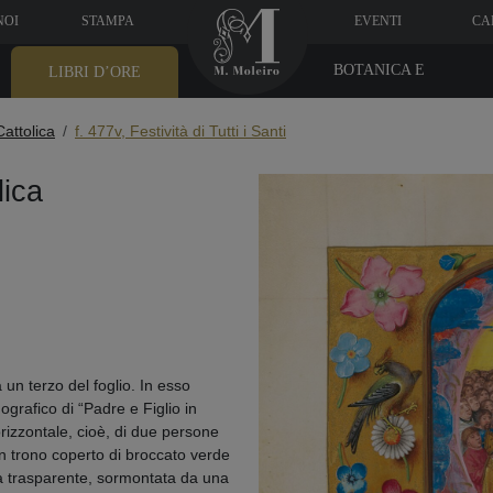
NOI
STAMPA
EVENTI
CA
BOTANICA E
LIBRI D’ORE
MEDICINA
Cattolica
f. 477v, Festività di Tutti i Santi
lica
n terzo del foglio. In esso
ografico di “Padre e Figlio in
izzontale, cioè, di due persone
un trono coperto di broccato verde
 trasparente, sormontata da una