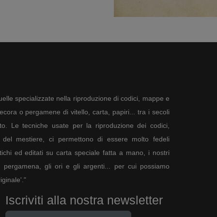
elle specializzate nella riproduzione di codici, mappe e
ora o pergamene di vitello, carta, papiri... tra i secoli
to. Le tecniche usate per la riproduzione dei codici,
del mestiere, ci permettono di essere molto fedeli
tichi ed editati su carta speciale fatta a mano, i nostri
a pergamena, gli ori e gli argenti... per cui possiamo
ginale'."
 frequente. Le prime
le immagini dei ventiquattro
Iscriviti alla nostra newsletter
iovanni. Poi, sono state assimilate
l Signore (immagine unica che