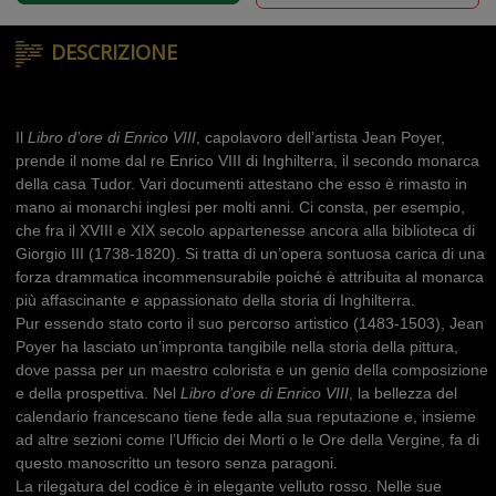
DESCRIZIONE
Il
Libro d’ore di Enrico VIII
, capolavoro dell’artista Jean Poyer,
prende il nome dal re Enrico VIII di Inghilterra, il secondo monarca
della casa Tudor. Vari documenti attestano che esso è rimasto in
mano ai monarchi inglesi per molti anni. Ci consta, per esempio,
che fra il XVIII e XIX secolo appartenesse ancora alla biblioteca di
Giorgio III (1738-1820). Si tratta di un’opera sontuosa carica di una
forza drammatica incommensurabile poiché è attribuita al monarca
più affascinante e appassionato della storia di Inghilterra.
Pur essendo stato corto il suo percorso artistico (1483-1503), Jean
Poyer ha lasciato un’impronta tangibile nella storia della pittura,
dove passa per un maestro colorista e un genio della composizione
e della prospettiva. Nel
Libro d’ore di Enrico VIII
, la bellezza del
calendario francescano tiene fede alla sua reputazione e, insieme
ad altre sezioni come l’Ufficio dei Morti o le Ore della Vergine, fa di
questo manoscritto un tesoro senza paragoni.
La rilegatura del codice è in elegante velluto rosso. Nelle sue