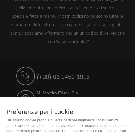
pelle conciata con i metodi antichi ed editati su carta
speciale fatta a mano, i nostri codici riproducono tutte le
sfumature delle pitture, la pergamena, gli ori e gli argenti...
per cui possiamo affermare che un un codice di M. Moleiro
è un 'quasi-originale'."
(+39) 06 9450 1915
M. Moleiro Editor, S.A.
Travesera de Gracia, 17
E08021 Barcelona (Spain)
Preferenze per i cookie
Utilizziamo cookie propri e di terze parti per migliorare i nostri servizi
analizzando le tue abitudini di navigazione. Per maggiori informazioni puoi
leggere
nostra politica sui cookie
. Puoi accettare tutti i cookie, configurarli