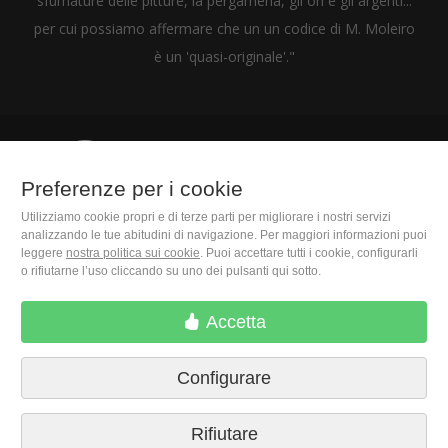
sfumature delle pitture, la pergamena, gli ori e gli argenti...
per cui possiamo affermare che un un codice di M. Moleiro
è un 'quasi-originale'."
(+39) 06 9450 1915
Preferenze per i cookie
Utilizziamo cookie propri e di terze parti per migliorare i nostri servizi
M. Moleiro Editor, S.A.
analizzando le tue abitudini di navigazione. Per maggiori informazioni puoi
Travesera de Gracia, 17
leggere
nostra politica sui cookie
. Puoi accettare tutti i cookie, configurarli
E08021 Barcelona (Spain)
o rifiutarne l’uso cliccando su uno dei pulsanti qui sotto.
Accetta
Configurare
Rifiutare