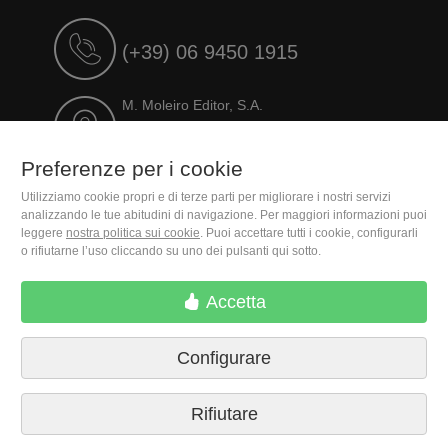
(+39) 06 9450 1915
M. Moleiro Editor, S.A.
Travesera de Gracia, 17
E08021 Barcelona (Spain)
Preferenze per i cookie
Utilizziamo cookie propri e di terze parti per migliorare i nostri servizi
analizzando le tue abitudini di navigazione. Per maggiori informazioni puoi
leggere
nostra politica sui cookie
. Puoi accettare tutti i cookie, configurarli
o rifiutarne l’uso cliccando su uno dei pulsanti qui sotto.
Accetta
Configurare
Termini di consegna
Preferenze per i cookie
Informativa sulla Privacy
Contattare
Stampa
Nota legale
Rifiutare