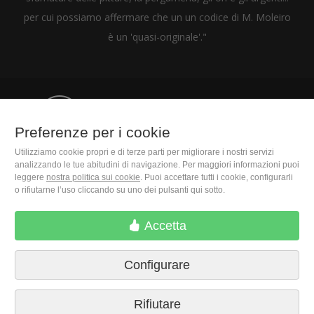
per cui possiamo affermare che un un codice di M. Moleiro
è un 'quasi-originale'."
(+39) 06 9450 1915
Preferenze per i cookie
Utilizziamo cookie propri e di terze parti per migliorare i nostri servizi
M. Moleiro Editor, S.A.
analizzando le tue abitudini di navigazione. Per maggiori informazioni puoi
Travesera de Gracia, 17
leggere
nostra politica sui cookie
. Puoi accettare tutti i cookie, configurarli
E08021 Barcelona (Spain)
o rifiutarne l’uso cliccando su uno dei pulsanti qui sotto.
Accetta
Configurare
Rifiutare