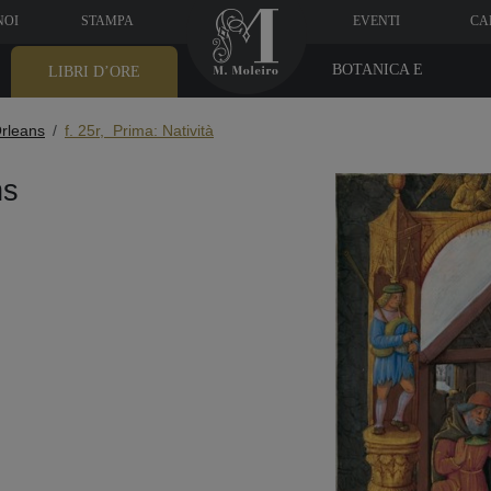
NOI
STAMPA
EVENTI
CA
BOTANICA E
LIBRI D’ORE
MEDICINA
Orleans
f. 25r, Prima: Natività
ns