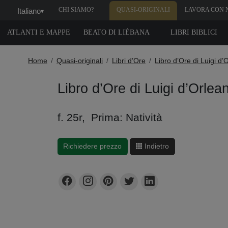
CHI SIAMO?
QUASI-ORIGINALI
LAVORA CON 
Italiano
▾
ATLANTI E MAPPE
BEATO DI LIÉBANA
LIBRI BIBLICI
Home
Quasi-originali
Libri d’Ore
Libro d’Ore di Luigi d’
Libro d’Ore di Luigi d’Orlea
f. 25r, Prima: Natività
Richiedere prezzo
Indietro