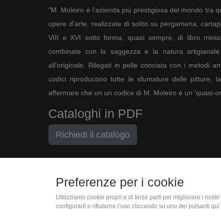
"M. Moleiro è l'azienda più prestigiosa del mondo tra qu
opere d'arte, realizzate di solito su pergamena, cartapec
VIII e XVI sotto forma, quasi sempre, di libro minia
combinate con la saggezza e la natura artigianale 
all'originale. Rilegati in pelle conciata con i metodi an
codici riproducono tutte le sfumature delle pitture, l
affermare che un un codice di M. Moleiro è un 'quasi-ori
Cataloghi in PDF
Richiedi il catalogo
Preferenze per i cookie
Utilizziamo cookie propri e di terze parti per migliorare i nost
(+39) 06 9450 1915
configurarli o rifiutarne l’uso cliccando su uno dei pulsanti qui 