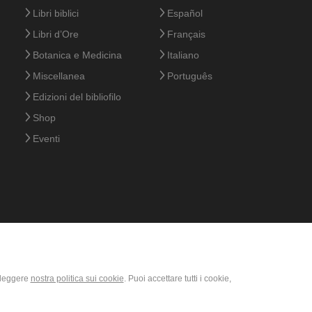
Libri biblici
Español
Libri d’Ore
Français
Botanica e Medicina
Italiano
Miscellanea
Português
Edizioni del bibliofilo
Shop
Eventi
i leggere
nostra politica sui cookie
. Puoi accettare tutti i cookie,