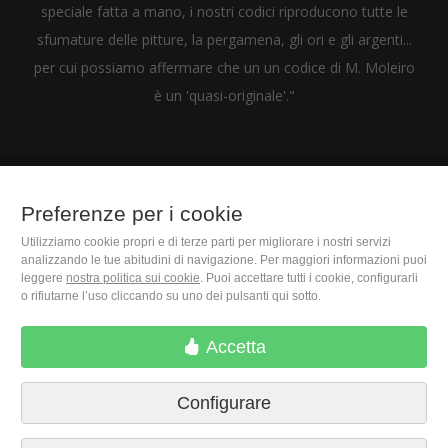
speciale fatta a mano, i nostri codici riproducono tutte le
sfumature delle pitture, la pergamena, gli ori e gli argenti...
per cui possiamo affermare che un un codice di M. Moleiro
è un 'quasi-originale'."
(+39) 06 9450 1915
Preferenze per i cookie
Utilizziamo cookie propri e di terze parti per migliorare i nostri servizi
analizzando le tue abitudini di navigazione. Per maggiori informazioni puoi
M. Moleiro Editor, S.A.
leggere
nostra politica sui cookie
. Puoi accettare tutti i cookie, configurarli
Travesera de Gracia, 17
o rifiutarne l’uso cliccando su uno dei pulsanti qui sotto.
E08021 Barcelona (Spain)
Accetta
Configurare