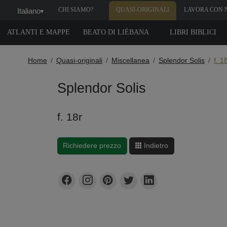
CHI SIAMO?
QUASI-ORIGINALI
LAVORA CON 
Italiano
▾
ATLANTI E MAPPE
BEATO DI LIÉBANA
LIBRI BIBLICI
Home
Quasi-originali
Miscellanea
Splendor Solis
f. 1
Splendor Solis
f. 18r
Richiedere prezzo
Indietro