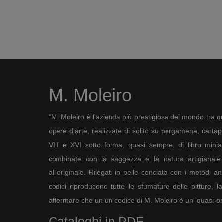
M. Moleiro
"M. Moleiro è l'azienda più prestigiosa del mondo tra qu
opere d'arte, realizzate di solito su pergamena, cartapec
VIII e XVI sotto forma, quasi sempre, di libro minia
combinate con la saggezza e la natura artigianale 
all'originale. Rilegati in pelle conciata con i metodi an
codici riproducono tutte le sfumature delle pitture, l
affermare che un un codice di M. Moleiro è un 'quasi-ori
Cataloghi in PDF