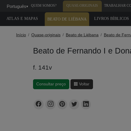
QUEM SOMOS?
QUASE-ORIGINAIS
TRABALHAR C
Português
▾
GENTE
ATLAS E MAPAS
LIVROS BÍBLICOS
BEATO DE LIÉBANA
Início
Quase-originais
Beato de Liébana
Beato de Fern
Beato de Fernando I e Do
f. 141v
Consultar preço
Voltar