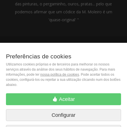
das pinturas, o pergaminho, ouros, pratas... pelo que
podemos afirmar que um códice da M. Moleiro é um
'quase-original' "
(+34) 932 402 091
Preferências de cookies
Utilizamos cookies próprias e de terceiros para melhorar os nossos
M. Moleiro Editor, S.A.
serviços através da análise dos seus hábitos de navegação. Para mais
Travesera de Gracia, 17
informações, pode ler
nossa política de cookies
. Pode aceitar todos os
E08021 Barcelona (Spain)
cookies, configurá-los ou rejeitar a sua utilização clicando num dos botões
abaixo.
Aceitar
Configurar