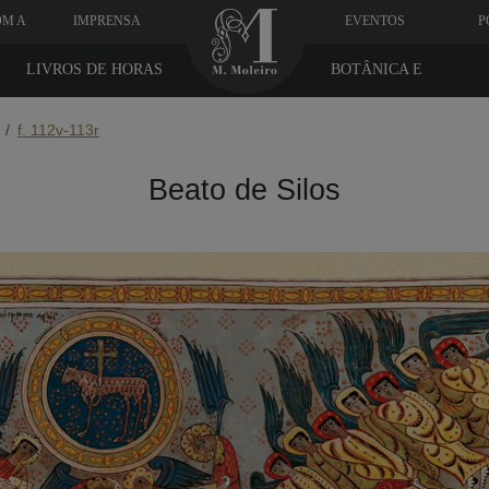
OM A
IMPRENSA
EVENTOS
P
LIVROS DE HORAS
BOTÂNICA E
MEDICINA
f. 112v-113r
Beato de Silos