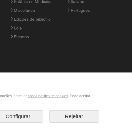
Botânica e Medicina
Italiano
Miscelânea
Português
Ediçôes de bibliófilo
Loja
Eventos
rmações, pode ler
nossa política de cookies
. Pode aceitar
Configurar
Rejeitar
© 2026 M. Moleiro Editor, S.A.