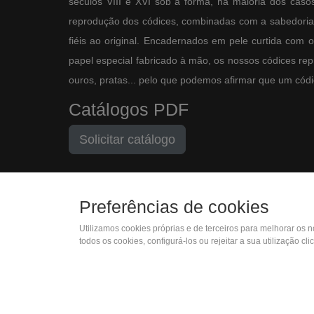
séculos VIII e XVI sob a forma, na maioria dos casos,
reprodução dos códices, combinadas com a sabedoria 
fiéis ao original. Encadernados em pele curtida com 
papel especial fabricado à mão, os nossos códices re
ouros, pratas... pelo que podemos afirmar que um códic
Catálogos PDF
Solicitar catálogo
Preferências de cookies
Utilizamos cookies próprias e de terceiros para melhorar os 
(+34) 932 402 091
todos os cookies, configurá-los ou rejeitar a sua utilização c
Termos de entrega
Preferências de
Política de
cookies
Privacidade